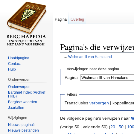
Pagina
Overleg
Pagina's die verwijz
←
Wichman III van Hamaland
Hoofdpagina
Ga naar:
navigatie
,
zoeken
Contact
Verwijzingen naar deze pagina
Hulp
Pagina:
Onderwerpen
Onderwerpen
Barghief Index (Archief
Filters
HKB)
Berghse woorden
Transclusies
verbergen
| koppeling
Jaartallen
Wijzigingen
De volgende pagina's verwijzen naar
W
Nieuwe pagina's
(vorige 50 | volgende 50) (
20
|
50
|
10
Nieuwe bestanden