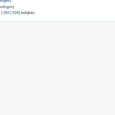
lingen
)
elingen
)
0
|
250
|
500
) bekijken.