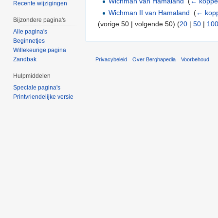
Wichman van Hamaland
‎
(
← koppe
Recente wijzigingen
Wichman II van Hamaland
‎
(
← kopp
Bijzondere pagina's
(vorige 50 | volgende 50) (
20
|
50
|
10
Alle pagina's
Beginnetjes
Willekeurige pagina
Zandbak
Privacybeleid
Over Berghapedia
Voorbehoud
Hulpmiddelen
Speciale pagina's
Printvriendelijke versie