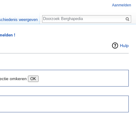
Aanmelden
Zoeken
chiedenis weergeven
 melden !
Hulp
ectie omkeren