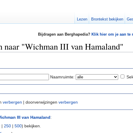
Lezen
Brontekst bekijken
Ges
Bijdragen aan Berghapedia?
Klik hier om je aan te
en naar "Wichman III van Hamaland"
Naamruimte:
Sel
en
verbergen
| doorverwijzingen
verbergen
ichman III van Hamaland
:
0
|
250
|
500
) bekijken.