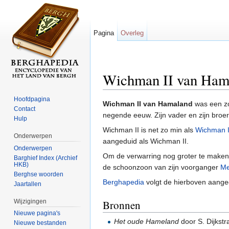
Pagina
Overleg
Wichman II van Ham
Ga naar:
navigatie
,
zoeken
Hoofdpagina
Wichman II van Hamaland
was een z
Contact
negende eeuw. Zijn vader en zijn broe
Hulp
Wichman II is net zo min als
Wichman I
Onderwerpen
aangeduid als Wichman II.
Onderwerpen
Om de verwarring nog groter te maken,
Barghief Index (Archief
HKB)
de schoonzoon van zijn voorganger
Me
Berghse woorden
Berghapedia
volgt de hierboven aangeg
Jaartallen
Wijzigingen
Bronnen
Nieuwe pagina's
Het oude Hameland
door S. Dijkstr
Nieuwe bestanden