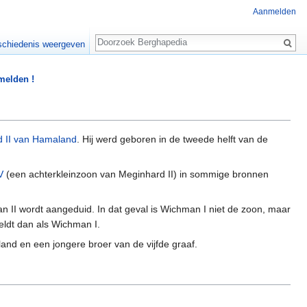
Aanmelden
Zoeken
chiedenis weergeven
 melden !
 II van Hamaland
. Hij werd geboren in de tweede helft van de
V
(een achterkleinzoon van Meginhard II) in sommige bronnen
 II wordt aangeduid. In dat geval is Wichman I niet de zoon, maar
ldt dan als Wichman I.
nd en een jongere broer van de vijfde graaf.