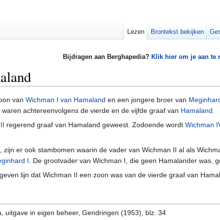
Lezen
Brontekst bekijken
Ges
Bijdragen aan Berghapedia?
Klik hier om je aan te
aland
oon van
Wichman I van Hamaland
en een jongere broer van
Meginhard
r waren achtereenvolgens de vierde en de vijfde graaf van
Hamaland
.
II
regerend graaf van Hamaland geweest. Zodoende wordt
Wichman I
 zijn er ook stambomen waarin de vader van Wichman II al als Wichman
ginhard I
. De grootvader van Wichman I, die geen Hamalander was, ge
even lijn dat Wichman II een zoon was van de vierde graaf van Hamala
a, uitgave in eigen beheer, Gendringen (1953), blz. 34