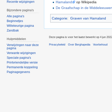
Hamaland
op Wikipedia
Recente wijzigingen
De Graafschap in de Middeleeuwe
Bijzondere pagina's
Alle pagina's
Categorie
:
Graven van Hamaland
Beginnetjes
Willekeurige pagina
Zandbak
Deze pagina is voor het laatst bewerkt op 4 jun 202
Hulpmiddelen
Privacybeleid
Over Berghapedia
Voorbehoud
Verwijzingen naar deze
pagina
Verwante wijzigingen
Speciale pagina's
Printvriendelijke versie
Permanente koppeling
Paginagegevens