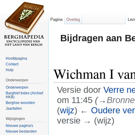
Pagina
Overleg
Lez
Bijdragen aan B
Hoofdpagina
Contact
Wichman I va
Hulp
Onderwerpen
Versie door
Verre n
Onderwerpen
Barghief Index (Archief
HKB)
om 11:45
(
→
Bronne
Berghse woorden
(
wijz
)
← Oudere ver
Jaartallen
versie → (wijz)
Wijzigingen
Nieuwe pagina's
Ga naar:
navigatie
,
zoeken
Nieuwe bestanden