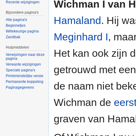
Wichman I van 
Recente wijzigingen
Bijzondere pagina's
Hamaland
. Hij w
Alle pagina's
Beginnetjes
Willekeurige pagina
Meginhard I
, maar
Zandbak
Hulpmiddelen
Het kan ook zijn 
Verwijzingen naar deze
pagina
Verwante wijzigingen
getrouwd met een 
Speciale pagina's
Printvriendelijke versie
Permanente koppeling
de naam niet beken
Paginagegevens
Wichman de
eers
graven van Hama