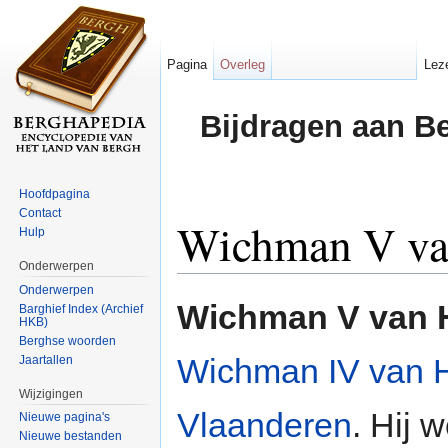
Pagina
Overleg
Lez
Bijdragen aan B
Hoofdpagina
Contact
Wichman V va
Hulp
Onderwerpen
Ga naar:
navigatie
,
zoeken
Onderwerpen
Wichman V van 
Barghief Index (Archief
HKB)
Berghse woorden
Wichman IV van 
Jaartallen
Wijzigingen
Vlaanderen
. Hij 
Nieuwe pagina's
Nieuwe bestanden