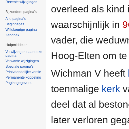
Recente wijzigingen
overleed als kind 
Bijzondere pagina's
Alle pagina's
waarschijnlijk in
9
Beginnetjes
Willekeurige pagina
Zandbak
vader, die weduwn
Hulpmiddelen
Verwijzingen naar deze
Hoog-Elten om te
pagina
Verwante wijzigingen
Speciale pagina's
Wichman V heeft
Printvriendelijke versie
Permanente koppeling
Paginagegevens
toenmalige
kerk
va
deel dat al bestond
later verloren ge