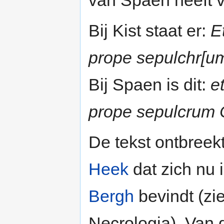
van Spaen heeft v
Bij Kist staat er:
E
prope sepulchr[u
Bij Spaen is dit:
e
prope sepulcrum 
De tekst ontbreek
Heek
dat zich nu 
Bergh
bevindt (zi
Necrologia). Van d