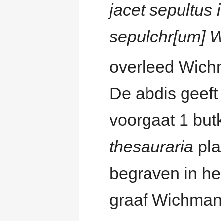
jacet sepultus
sepulchr[um] 
overleed Wich
De abdis geeft
voorgaat 1 but
thesauraria
pla
begraven in het
graaf Wichman