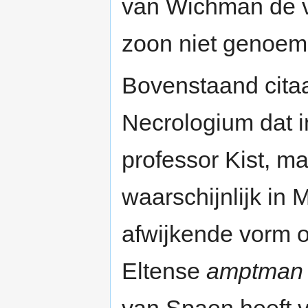
van Wichman de va
zoon niet genoem
Bovenstaand citaa
Necrologium dat i
professor Kist, m
waarschijnlijk in 
afwijkende vorm oo
Eltense
amptman