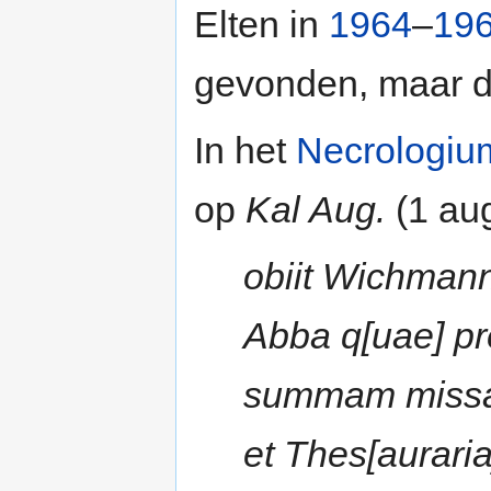
Elten in
1964
–
19
gevonden, maar da
In het
Necrologiu
op
Kal Aug.
(1 aug
obiit Wichmann
Abba q[uae] pre
summam missam 
et Thes[auraria]