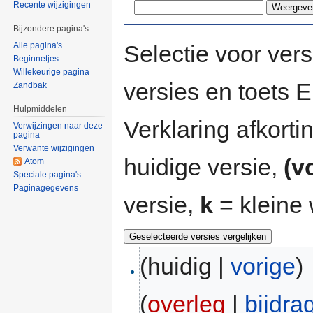
Recente wijzigingen
Bijzondere pagina's
Selectie voor vers
Alle pagina's
Beginnetjes
Willekeurige pagina
versies en toets
Zandbak
Hulpmiddelen
Verklaring afkort
Verwijzingen naar deze
pagina
Verwante wijzigingen
huidige versie,
(v
Atom
Speciale pagina's
Paginagegevens
versie,
k
= kleine 
(huidig |
vorige
)
(
overleg
|
bijdra