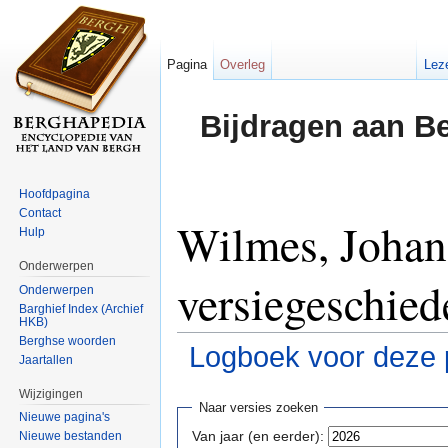
Pagina
Overleg
Lez
Bijdragen aan B
Hoofdpagina
Contact
Wilmes, Johan
Hulp
Onderwerpen
versiegeschied
Onderwerpen
Barghief Index (Archief
HKB)
Berghse woorden
Logboek voor deze 
Jaartallen
Ga naar:
navigatie
,
zoeken
Wijzigingen
Naar versies zoeken
Nieuwe pagina's
Van jaar (en eerder):
Nieuwe bestanden