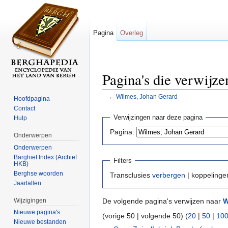
Pagina
Overleg
Pagina's die verwijz
←
Wilmes, Johan Gerard
Hoofdpagina
Ga naar:
navigatie
,
zoeken
Contact
Verwijzingen naar deze pagina
Hulp
Pagina:
Onderwerpen
Onderwerpen
Barghief Index (Archief
Filters
HKB)
Berghse woorden
Transclusies
verbergen
| koppeling
Jaartallen
Wijzigingen
De volgende pagina's verwijzen naar
W
Nieuwe pagina's
(vorige 50 | volgende 50) (
20
|
50
|
10
Nieuwe bestanden