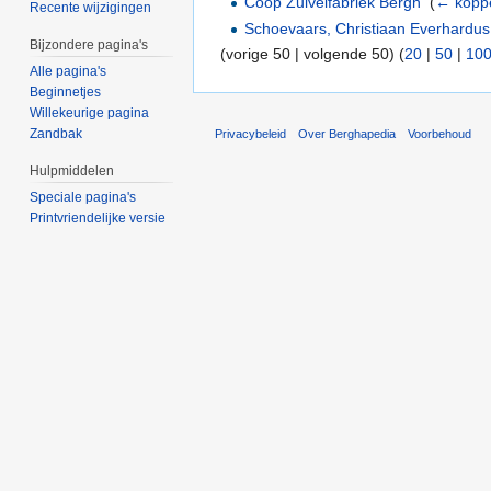
Coop Zuivelfabriek Bergh
‎
(
← kopp
Recente wijzigingen
Schoevaars, Christiaan Everhardu
Bijzondere pagina's
(vorige 50 | volgende 50) (
20
|
50
|
10
Alle pagina's
Beginnetjes
Willekeurige pagina
Zandbak
Privacybeleid
Over Berghapedia
Voorbehoud
Hulpmiddelen
Speciale pagina's
Printvriendelijke versie