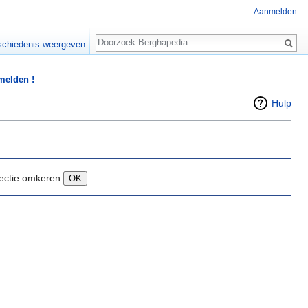
Aanmelden
Zoeken
chiedenis weergeven
 melden !
Hulp
ectie omkeren