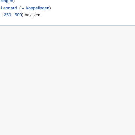
elingen
)
s Leonard
‎
(
← koppelingen
)
0
|
250
|
500
) bekijken.