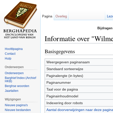
Pagina
Overleg
Lez
Bijdragen
Informatie over "Wilme
Ga naar:
navigatie
,
zoeken
Hoofdpagina
Basisgegevens
Contact
Hulp
Weergegeven paginanaam
Onderwerpen
Standaard sorteerwijze
Onderwerpen
Paginalengte (in bytes)
Barghief Index (Archief
HKB)
Paginanummer
Berghse woorden
Taal voor de pagina
Jaartallen
Paginainhoudmodel
Wijzigingen
Indexering door robots
Nieuwe pagina's
Aantal doorverwijzingen naar deze pagin
Nieuwe bestanden