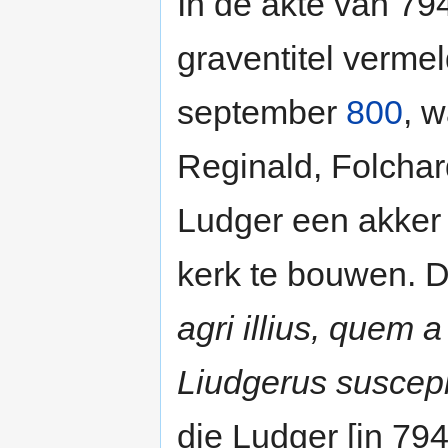
In de akte van 79
graventitel vermel
september
800
, 
Reginald, Folchar
Ludger een akker
kerk te bouwen. D
agri illius, quem 
Liudgerus suscepi
die Ludger [in 79