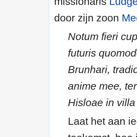
missionaris
Ludge
door zijn zoon
Me
Notum fieri cu
futuris quomod
Brunhari, tradi
anime mee, terr
Hisloae in vil
Laat het aan i