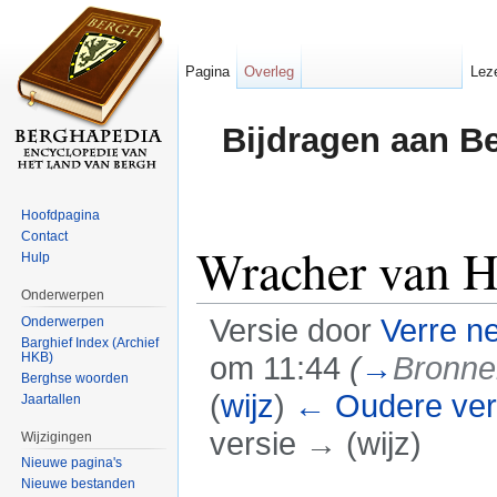
Pagina
Overleg
Lez
Bijdragen aan B
Hoofdpagina
Contact
Wracher van 
Hulp
Onderwerpen
Versie door
Verre n
Onderwerpen
Barghief Index (Archief
HKB)
om 11:44
(
→
Bronne
Berghse woorden
(
wijz
)
← Oudere ver
Jaartallen
versie → (wijz)
Wijzigingen
Nieuwe pagina's
Ga naar:
navigatie
,
zoeken
Nieuwe bestanden