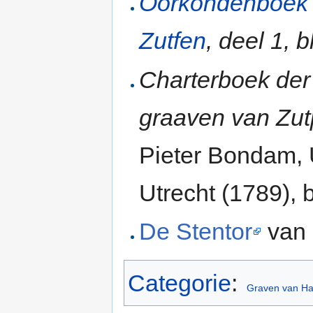
Oorkondenboek 
Zutfen
, deel 1, 
Charterboek der
graaven van Zu
Pieter Bondam, U
Utrecht (1789), b
De Stentor
van 
Categorie
:
Graven van H