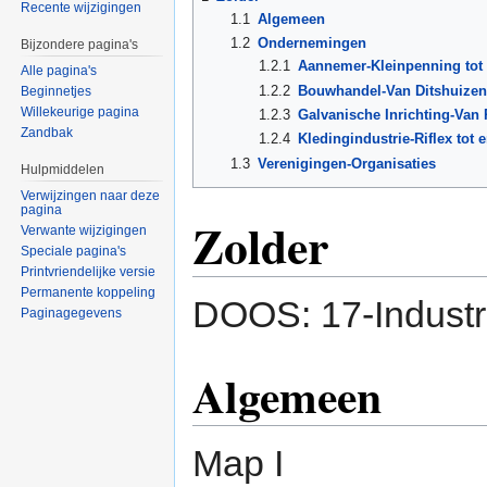
Recente wijzigingen
1.1
Algemeen
1.2
Ondernemingen
Bijzondere pagina's
1.2.1
Aannemer-Kleinpenning tot
Alle pagina's
1.2.2
Bouwhandel-Van Ditshuizen 
Beginnetjes
Willekeurige pagina
1.2.3
Galvanische Inrichting-Van
Zandbak
1.2.4
Kledingindustrie-Riflex tot
1.3
Verenigingen-Organisaties
Hulpmiddelen
Verwijzingen naar deze
pagina
Zolder
Verwante wijzigingen
Speciale pagina's
Printvriendelijke versie
Permanente koppeling
DOOS: 17-Industri
Paginagegevens
Algemeen
Map I