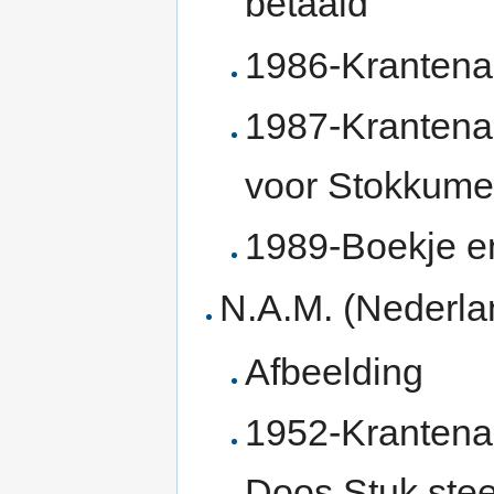
betaald
1986-Krantenar
1987-Krantenar
voor Stokkume
1989-Boekje en
N.A.M. (Nederla
Afbeelding
1952-Krantenar
Doos,Stuk ste