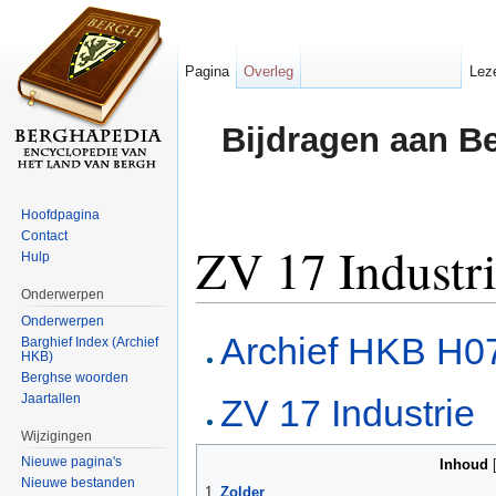
Pagina
Overleg
Lez
Bijdragen aan B
Hoofdpagina
Contact
ZV 17 Industr
Hulp
Onderwerpen
Ga naar:
navigatie
,
zoeken
Onderwerpen
Archief HKB H07
Barghief Index (Archief
HKB)
Berghse woorden
Jaartallen
ZV 17 Industrie
Wijzigingen
Nieuwe pagina's
Inhoud
Nieuwe bestanden
1
Zolder