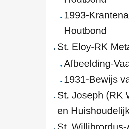
1993-Krantenar
Houtbond
St. Eloy-RK Me
Afbeelding-Va
1931-Bewijs v
St. Joseph (RK 
en Huishoudelij
St. Willibrordus