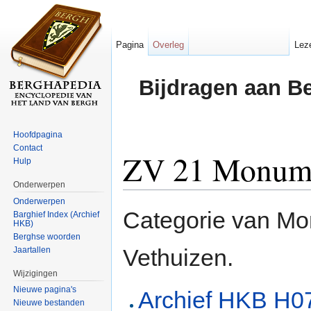
Pagina
Overleg
Lez
Bijdragen aan B
Hoofdpagina
Contact
ZV 21 Monum
Hulp
Onderwerpen
Ga naar:
navigatie
,
zoeken
Onderwerpen
Categorie van Mo
Barghief Index (Archief
HKB)
Berghse woorden
Vethuizen.
Jaartallen
Wijzigingen
Nieuwe pagina's
Archief HKB H07
Nieuwe bestanden