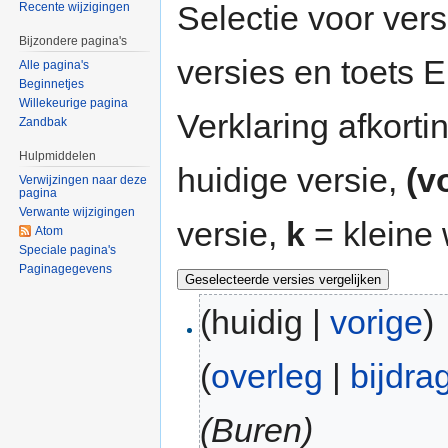
Selectie voor vers
Recente wijzigingen
Bijzondere pagina's
versies en toets
Alle pagina's
Beginnetjes
Willekeurige pagina
Verklaring afkort
Zandbak
Hulpmiddelen
huidige versie,
(v
Verwijzingen naar deze
pagina
Verwante wijzigingen
versie,
k
= kleine 
Atom
Speciale pagina's
Paginagegevens
(huidig |
vorige
)
(
overleg
|
bijdra
(Buren)