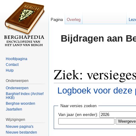
Pagina
Overleg
Lez
Bijdragen aan B
Hoofdpagina
Contact
Ziek: versiege
Hulp
Onderwerpen
Logboek voor deze 
Onderwerpen
Barghief Index (Archief
HKB)
Ga naar:
navigatie
,
zoeken
Berghse woorden
Naar versies zoeken
Jaartallen
Van jaar (en eerder):
Wijzigingen
Nieuwe pagina's
Nieuwe bestanden