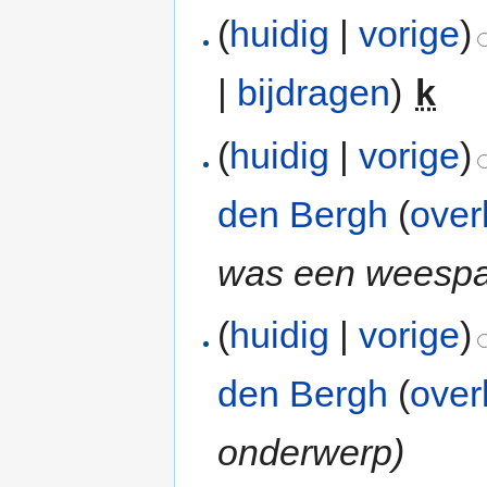
(
huidig
|
vorige
)
|
bijdragen
)
‎
k
(
huidig
|
vorige
)
den Bergh
(
over
was een weespa
(
huidig
|
vorige
)
den Bergh
(
over
onderwerp)