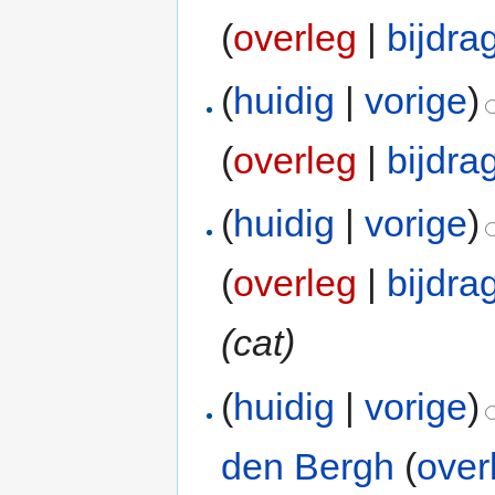
(
overleg
|
bijdra
(
huidig
|
vorige
)
(
overleg
|
bijdra
(
huidig
|
vorige
)
(
overleg
|
bijdra
(cat)
(
huidig
|
vorige
)
den Bergh
(
over