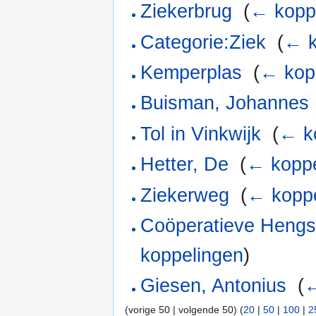
Ziekerbrug
‎
(
← kopp
Categorie:Ziek
‎
(
← k
Kemperplas
‎
(
← kop
Buisman, Johannes
Tol in Vinkwijk
‎
(
← k
Hetter, De
‎
(
← koppe
Ziekerweg
‎
(
← koppe
Coöperatieve Hengs
koppelingen
)
Giesen, Antonius
‎
(
←
(vorige 50 | volgende 50) (
20
|
50
|
100
|
2