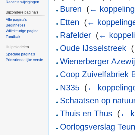
Recente wijzigingen
Buren
‎
(
← koppelin
Bijzondere pagina's
Alle pagina's
Etten
‎
(
← koppeling
Beginnetjes
Willekeurige pagina
Rafelder
‎
(
← koppel
Zandbak
Oude IJsselstreek
‎
(
Hulpmiddelen
Speciale pagina's
Wienerberger Azewi
Printvriendelijke versie
Coop Zuivelfabriek 
N335
‎
(
← koppeling
Schaatsen op natuur
Thuis en Thus
‎
(
← k
Oorlogsverslag Teu