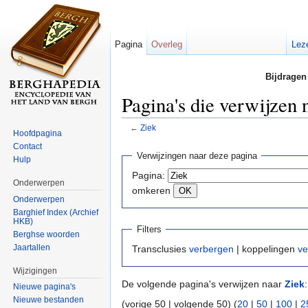
Pagina
Overleg
Lez
Bijdragen
Pagina's die verwijzen 
←
Ziek
Hoofdpagina
Ga naar:
navigatie
,
zoeken
Contact
Verwijzingen naar deze pagina
Hulp
Pagina:
Onderwerpen
omkeren
Onderwerpen
Barghief Index (Archief
HKB)
Filters
Berghse woorden
Jaartallen
Transclusies
verbergen
| koppelingen
ve
Wijzigingen
De volgende pagina's verwijzen naar
Ziek
:
Nieuwe pagina's
Nieuwe bestanden
(vorige 50 | volgende 50) (
20
|
50
|
100
|
2