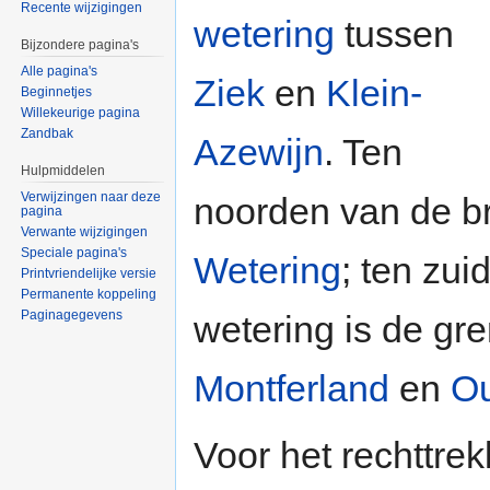
Recente wijzigingen
wetering
tussen
Bijzondere pagina's
Alle pagina's
Ziek
en
Klein-
Beginnetjes
Willekeurige pagina
Zandbak
Azewijn
. Ten
Hulpmiddelen
Verwijzingen naar deze
noorden van de br
pagina
Verwante wijzigingen
Speciale pagina's
Wetering
; ten zu
Printvriendelijke versie
Permanente koppeling
Paginagegevens
wetering is de g
Montferland
en
Ou
Voor het rechttre