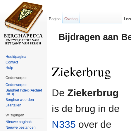
Pagina
Overleg
Lez
Bijdragen aan B
Hoofdpagina
Contact
Ziekerbrug
Hulp
Onderwerpen
Ga naar:
navigatie
,
zoeken
Onderwerpen
De
Ziekerbrug
Barghief Index (Archief
HKB)
Berghse woorden
is de brug in de
Jaartallen
Wijzigingen
N335
over de
Nieuwe pagina's
Nieuwe bestanden