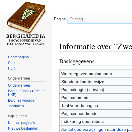
Pagina
Overleg
Informatie over "Zw
Ga naar:
navigatie
,
zoeken
Hoofdpagina
Basisgegevens
Contact
Hulp
Weergegeven paginanaam
Onderwerpen
Standaard sorteerwijze
Onderwerpen
Paginalengte (in bytes)
Barghief Index (Archief
HKB)
Paginanummer
Berghse woorden
Taal voor de pagina
Jaartallen
Paginainhoudmodel
Wijzigingen
Indexering door robots
Nieuwe pagina's
Nieuwe bestanden
Aantal doorverwijzingen naar deze pa