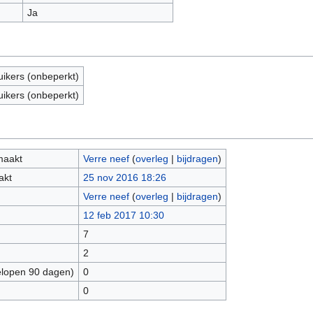
Ja
uikers (onbeperkt)
uikers (onbeperkt)
maakt
Verre neef
(
overleg
|
bijdragen
)
akt
25 nov 2016 18:26
Verre neef
(
overleg
|
bijdragen
)
12 feb 2017 10:30
7
2
elopen 90 dagen)
0
0