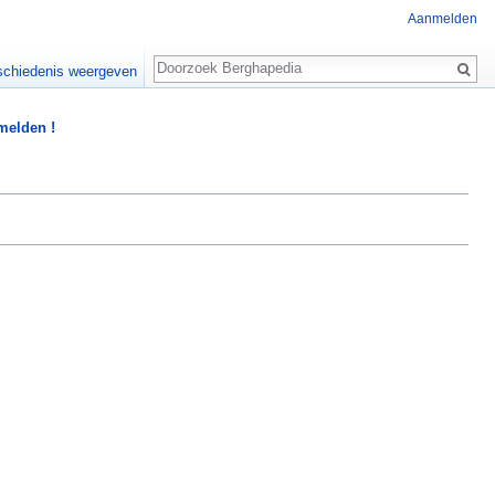
Aanmelden
Zoeken
chiedenis weergeven
 melden !