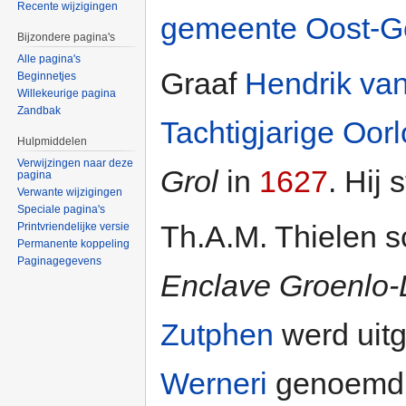
Recente wijzigingen
gemeente Oost-G
Bijzondere pagina's
Alle pagina's
Graaf
Hendrik va
Beginnetjes
Willekeurige pagina
Zandbak
Tachtigjarige Oor
Hulpmiddelen
Verwijzingen naar deze
Grol
in
1627
. Hij
pagina
Verwante wijzigingen
Speciale pagina's
Th.A.M. Thielen s
Printvriendelijke versie
Permanente koppeling
Paginagegevens
Enclave Groenlo-
Zutphen
werd uitg
Werneri
genoemd