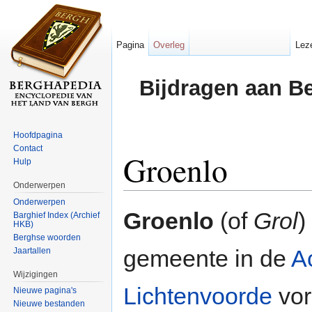
Pagina
Overleg
Lez
Bijdragen aan B
Hoofdpagina
Contact
Groenlo
Hulp
Onderwerpen
Ga naar:
navigatie
,
zoeken
Onderwerpen
Groenlo
(of
Grol
)
Barghief Index (Archief
HKB)
Berghse woorden
gemeente in de
A
Jaartallen
Wijzigingen
Lichtenvoorde
vor
Nieuwe pagina's
Nieuwe bestanden