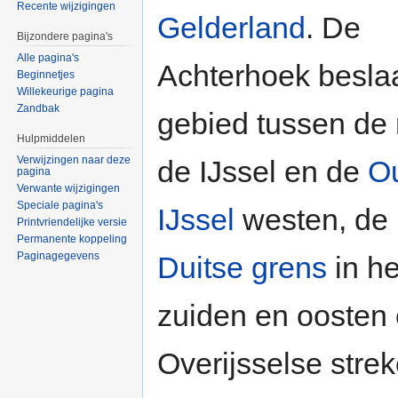
Recente wijzigingen
Gelderland
. De
Bijzondere pagina's
Alle pagina's
Achterhoek beslaa
Beginnetjes
Willekeurige pagina
Zandbak
gebied tussen de r
Hulpmiddelen
Verwijzingen naar deze
de IJssel en de
O
pagina
Verwante wijzigingen
Speciale pagina's
IJssel
westen, de
Printvriendelijke versie
Permanente koppeling
Paginagegevens
Duitse grens
in he
zuiden en oosten
Overijsselse stre