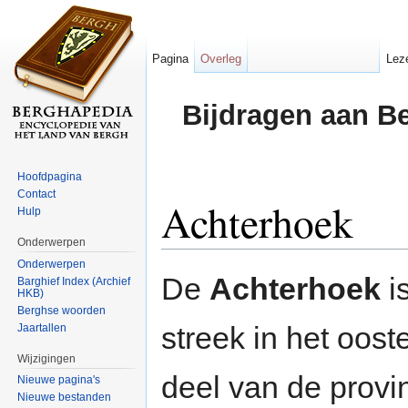
Pagina
Overleg
Lez
Bijdragen aan B
Hoofdpagina
Contact
Achterhoek
Hulp
Onderwerpen
Ga naar:
navigatie
,
zoeken
Onderwerpen
De
Achterhoek
i
Barghief Index (Archief
HKB)
Berghse woorden
streek in het ooste
Jaartallen
Wijzigingen
deel van de provi
Nieuwe pagina's
Nieuwe bestanden