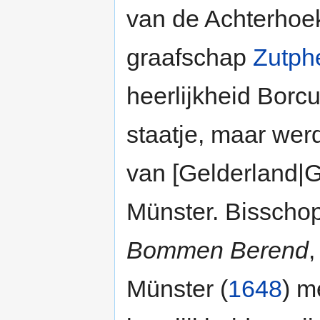
van de Achterhoe
graafschap
Zutph
heerlijkheid Borcu
staatje, maar werd
van [Gelderland|G
Münster. Bisscho
Bommen Berend
,
Münster (
1648
) m