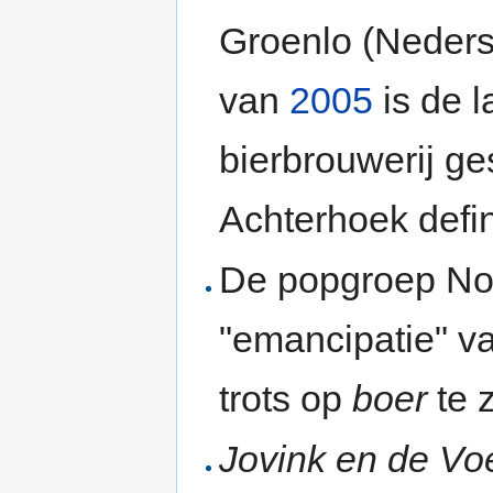
Groenlo (Nedersa
van
2005
is de l
bierbrouwerij ges
Achterhoek defini
De popgroep Nor
"emancipatie" v
trots op
boer
te z
Jovink en de Vo