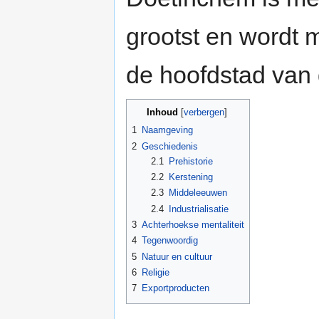
grootst en wordt 
de hoofdstad van
Inhoud
[
verbergen
]
1
Naamgeving
2
Geschiedenis
2.1
Prehistorie
2.2
Kerstening
2.3
Middeleeuwen
2.4
Industrialisatie
3
Achterhoekse mentaliteit
4
Tegenwoordig
5
Natuur en cultuur
6
Religie
7
Exportproducten