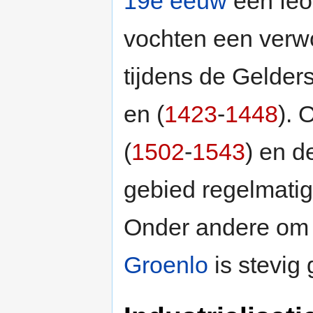
19e eeuw
een feod
vochten een verw
tijdens de Gelder
en (
1423
-
1448
). 
(
1502
-
1543
) en d
gebied regelmatig
Onder andere om
Groenlo
is stevig