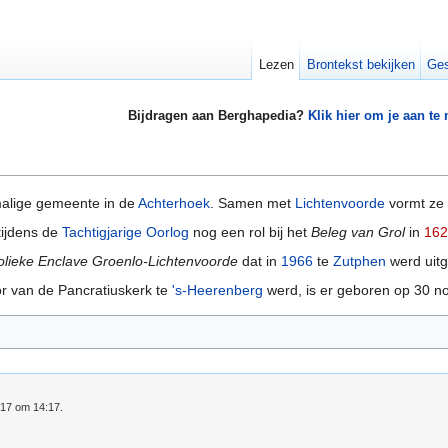
Lezen
Brontekst bekijken
Ges
Bijdragen aan Berghapedia?
Klik hier om je aan te
malige gemeente in de
Achterhoek
. Samen met
Lichtenvoorde
vormt ze 
tijdens de
Tachtigjarige Oorlog
nog een rol bij het
Beleg van Grol
in
162
olieke Enclave Groenlo-Lichtenvoorde
dat in
1966
te
Zutphen
werd uitg
or van de Pancratiuskerk te
's-Heerenberg
werd, is er geboren op 30 
017 om 14:17.