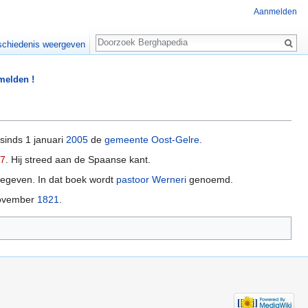
Aanmelden
Zoeken
chiedenis weergeven
 melden !
sinds 1 januari
2005
de
gemeente Oost-Gelre
.
7
. Hij streed aan de Spaanse kant.
egeven. In dat boek wordt
pastoor
Werneri
genoemd.
november
1821
.