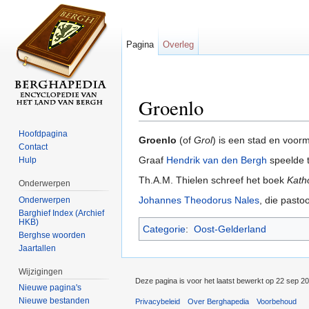
Pagina
Overleg
Groenlo
Ga naar:
navigatie
,
zoeken
Hoofdpagina
Groenlo
(of
Grol
) is een stad en voor
Contact
Graaf
Hendrik van den Bergh
speelde 
Hulp
Th.A.M. Thielen schreef het boek
Kath
Onderwerpen
Johannes Theodorus Nales
, die pasto
Onderwerpen
Barghief Index (Archief
HKB)
Categorie
:
Oost-Gelderland
Berghse woorden
Jaartallen
Wijzigingen
Deze pagina is voor het laatst bewerkt op 22 sep 2
Nieuwe pagina's
Nieuwe bestanden
Privacybeleid
Over Berghapedia
Voorbehoud