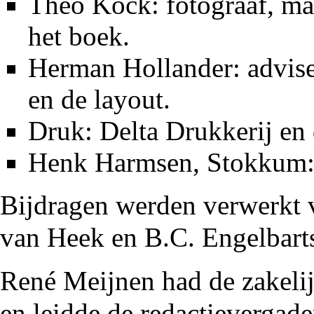
Theo Kock
:
fotograaf
, ma
het boek.
Herman Hollander: advise
en de layout.
Druk: Delta Drukkerij en
Henk Harmsen
,
Stokkum
Bijdragen werden verwerkt 
van Heek
en
B.C. Engelbart
René Meijnen had de zakelij
en leidde de redactievergade