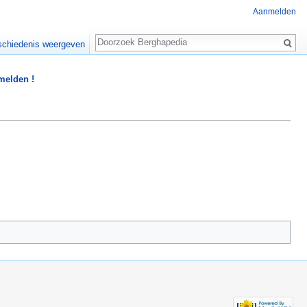
Aanmelden
Zoeken
chiedenis weergeven
 melden !