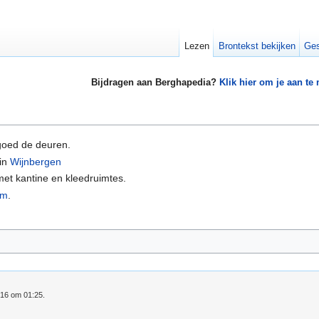
Lezen
Brontekst bekijken
Ges
Bijdragen aan Berghapedia?
Klik hier om je aan te
goed de deuren.
in
Wijnbergen
met kantine en kleedruimtes.
am
.
016 om 01:25.