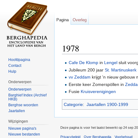
Pagina
Overleg
1978
Ga naar:
navigatie
,
zoeken
Hoofdpagina
Cafe
De Klomp
in
Lengel
sluit voor
Contact
Jubileum 200 jaar
St. Martinuskerk
Hulp
vv Zeddam
krijgt 'n nieuw gebouw 
Onderwerpen
Eerste keer Zomerspöllen in
Zedd
Onderwerpen
Fusie
Kruisverenigingen
Barghief Index (Archief
HKB)
Categorie
:
Jaartallen 1900-1999
Berghse woorden
Jaartallen
Wijzigingen
Deze pagina is voor het laatst bewerkt op 24 sep 2
Nieuwe pagina's
Nieuwe bestanden
Privacybeleid
Over Berghapedia
Voorbehoud