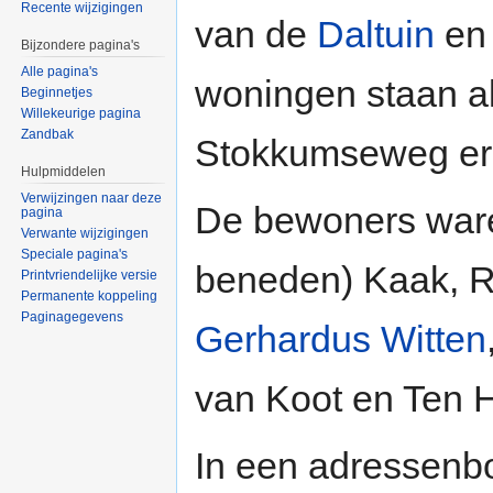
Recente wijzigingen
van de
Daltuin
en
Bijzondere pagina's
Alle pagina's
woningen staan a
Beginnetjes
Willekeurige pagina
Zandbak
Stokkumseweg er
Hulpmiddelen
Verwijzingen naar deze
De bewoners ware
pagina
Verwante wijzigingen
Speciale pagina's
beneden) Kaak, Ri
Printvriendelijke versie
Permanente koppeling
Paginagegevens
Gerhardus Witten
van Koot en Ten H
In een adressenbo