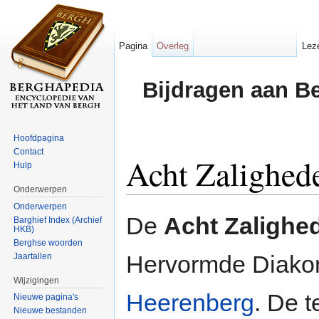
Pagina
Overleg
Lez
Bijdragen aan B
Hoofdpagina
Contact
Acht Zalighed
Hulp
Onderwerpen
Ga naar:
navigatie
,
zoeken
Onderwerpen
De
Acht Zalighe
Barghief Index (Archief
HKB)
Berghse woorden
Hervormde Diakon
Jaartallen
Wijzigingen
Heerenberg
. De 
Nieuwe pagina's
Nieuwe bestanden