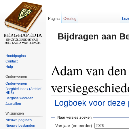
Pagina
Overleg
Lez
Bijdragen aan B
Hoofdpagina
Contact
Adam van den 
Hulp
Onderwerpen
versiegeschied
Onderwerpen
Barghief Index (Archief
HKB)
Berghse woorden
Logboek voor deze 
Jaartallen
Ga naar:
navigatie
,
zoeken
Wijzigingen
Naar versies zoeken
Nieuwe pagina's
Van jaar (en eerder):
Nieuwe bestanden