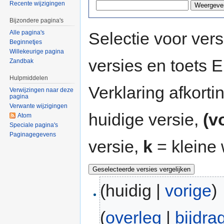
Recente wijzigingen
Bijzondere pagina's
Selectie voor vers
Alle pagina's
Beginnetjes
Willekeurige pagina
versies en toets
Zandbak
Hulpmiddelen
Verklaring afkort
Verwijzingen naar deze
pagina
Verwante wijzigingen
huidige versie,
(v
Atom
Speciale pagina's
Paginagegevens
versie,
k
= kleine 
(huidig |
vorige
)
(
overleg
|
bijdra