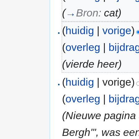
(
→
Bron:
cat
)
(
huidig
|
vorige
)
(
overleg
|
bijdra
(vierde heer)
(
huidig
| vorige)
(
overleg
|
bijdra
(Nieuwe pagina 
Bergh''', was e