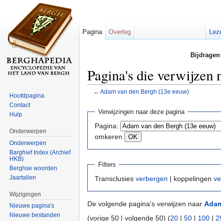
Pagina
Overleg
Lez
Bijdragen
Pagina's die verwijzen
←
Adam van den Bergh (13e eeuw)
Hoofdpagina
Ga naar:
navigatie
,
zoeken
Contact
Verwijzingen naar deze pagina
Hulp
Pagina:
Onderwerpen
omkeren
Onderwerpen
Barghief Index (Archief
HKB)
Filters
Berghse woorden
Jaartallen
Transclusies
verbergen
| koppelingen
ve
Wijzigingen
De volgende pagina's verwijzen naar
Adam
Nieuwe pagina's
Nieuwe bestanden
(vorige 50 | volgende 50) (
20
|
50
|
100
|
2