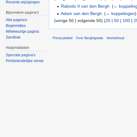
Recente wijzigingen
Rabodo II van den Bergh
‎
(
← koppelin
Bijzondere pagina's
Adam van den Bergh
‎
(
← koppelingen
)
Alle pagina's
(vorige 50 | volgende 50) (
20
|
50
|
100
|
2
Beginnetjes
Willekeurige pagina
Zandbak
Privacybeleid
Over Berghapedia
Voorbehoud
Hulpmiddelen
Speciale pagina's
Printvriendelijke versie