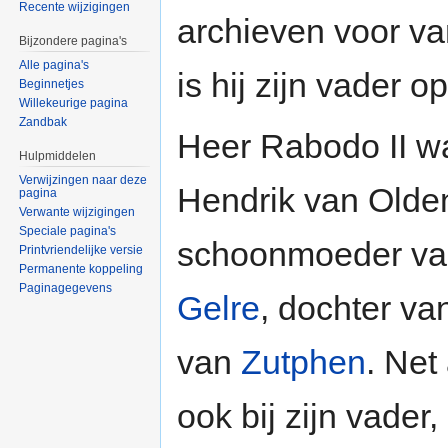
Recente wijzigingen
archieven voor v
Bijzondere pagina's
Alle pagina's
is hij zijn vader 
Beginnetjes
Willekeurige pagina
Zandbak
Heer Rabodo II w
Hulpmiddelen
Verwijzingen naar deze
Hendrik van Olde
pagina
Verwante wijzigingen
Speciale pagina's
schoonmoeder va
Printvriendelijke versie
Permanente koppeling
Paginagegevens
Gelre
, dochter va
van
Zutphen
. Net 
ook bij zijn vade