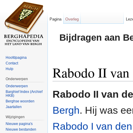
Pagina
Overleg
Lez
Bijdragen aan B
Hoofdpagina
Contact
Rabodo II van
Hulp
Onderwerpen
Ga naar:
navigatie
,
zoeken
Onderwerpen
Rabodo II van d
Barghief Index (Archief
HKB)
Berghse woorden
Bergh
. Hij was e
Jaartallen
Wijzigingen
Rabodo I van den
Nieuwe pagina's
Nieuwe bestanden