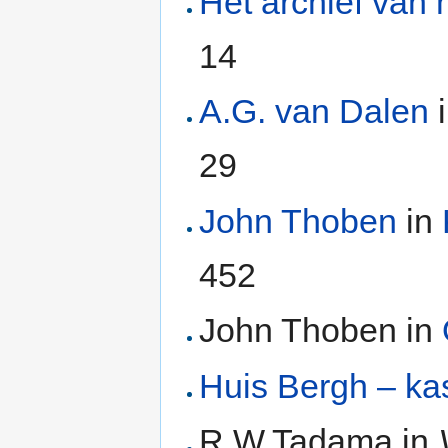
Het archief van 
14
A.G. van Dalen
29
John Thoben
in
452
John Thoben in
Huis Bergh – ka
R.W.Tadama in