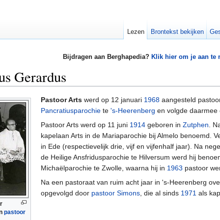
Lezen
Brontekst bekijken
Ges
Bijdragen aan Berghapedia?
Klik hier om je aan te
us Gerardus
Pastoor Arts
werd op 12 januari
1968
aangesteld pastoo
Pancratiusparochie
te
's-Heerenberg
en volgde daarmee
Pastoor Arts werd op 11 juni
1914
geboren in
Zutphen
. N
kapelaan Arts in de Mariaparochie bij Almelo benoemd. V
in Ede (respectievelijk drie, vijf en vijfenhalf jaar). Na 
de Heilige Ansfridusparochie te Hilversum werd hij benoem
Michaëlparochie te Zwolle, waarna hij in
1963
pastoor we
Na een pastoraat van ruim acht jaar in 's-Heerenberg ove
opgevolgd door
pastoor Simons
, die al sinds
1971
als kap
r
en
pastoor