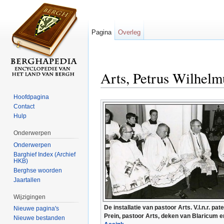
Pagina
Overleg
Arts, Petrus Wilhelm
Ga naar:
navigatie
,
zoeken
Hoofdpagina
Contact
Hulp
Onderwerpen
Onderwerpen
Barghief Index (Archief
HKB)
Berghse woorden
Jaartallen
Wijzigingen
De installatie van pastoor Arts. V.l.n.r. pate
Nieuwe pagina's
Prein, pastoor Arts, deken van Blaricum 
Nieuwe bestanden