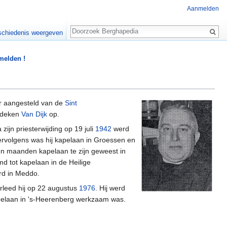
Aanmelden
Zoeken
chiedenis weergeven
 melden !
r aangesteld van de
Sint
 deken
Van Dijk
op.
a zijn priesterwijding op 19 juli
1942
werd
ervolgens was hij kapelaan in Groessen en
negen maanden kapelaan te zijn geweest in
d tot kapelaan in de Heilige
rd in Meddo.
rleed hij op 22 augustus
1976
. Hij werd
elaan in 's-Heerenberg werkzaam was.