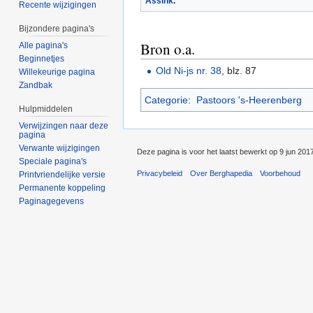
Assink
.
Recente wijzigingen
Bijzondere pagina's
Bron o.a.
Alle pagina's
Beginnetjes
Old Ni-js nr. 38
, blz. 87
Willekeurige pagina
Zandbak
Categorie
:
Pastoors 's-Heerenberg
Hulpmiddelen
Verwijzingen naar deze
pagina
Verwante wijzigingen
Deze pagina is voor het laatst bewerkt op 9 jun 201
Speciale pagina's
Privacybeleid
Over Berghapedia
Voorbehoud
Printvriendelijke versie
Permanente koppeling
Paginagegevens