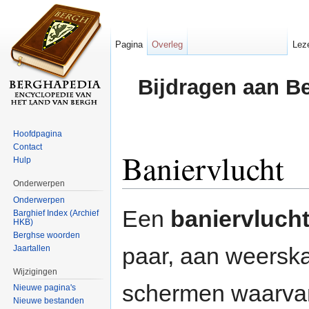
Pagina
Overleg
Lez
Bijdragen aan B
Hoofdpagina
Contact
Baniervlucht
Hulp
Onderwerpen
Ga naar:
navigatie
,
zoeken
Onderwerpen
Een
baniervluch
Barghief Index (Archief
HKB)
Berghse woorden
paar, aan weersk
Jaartallen
Wijzigingen
schermen waarvan
Nieuwe pagina's
Nieuwe bestanden