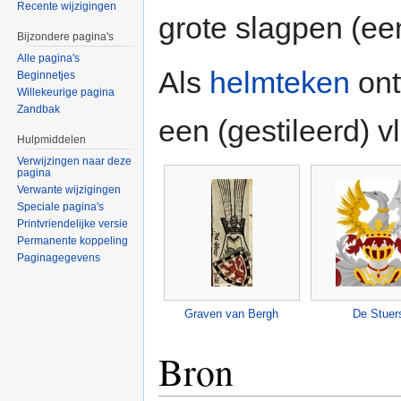
Recente wijzigingen
grote slagpen (ee
Bijzondere pagina's
Alle pagina's
Als
helmteken
ont
Beginnetjes
Willekeurige pagina
Zandbak
een (gestileerd) v
Hulpmiddelen
Verwijzingen naar deze
pagina
Verwante wijzigingen
Speciale pagina's
Printvriendelijke versie
Permanente koppeling
Paginagegevens
Graven van Bergh
De Stuer
Bron