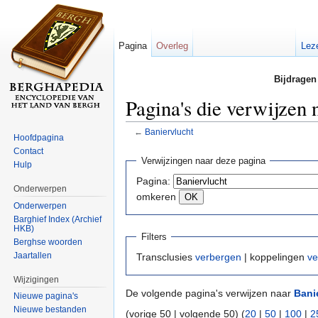
Pagina
Overleg
Lez
Bijdragen
Pagina's die verwijzen 
←
Baniervlucht
Hoofdpagina
Ga naar:
navigatie
,
zoeken
Contact
Verwijzingen naar deze pagina
Hulp
Pagina:
Onderwerpen
omkeren
Onderwerpen
Barghief Index (Archief
HKB)
Filters
Berghse woorden
Jaartallen
Transclusies
verbergen
| koppelingen
ve
Wijzigingen
De volgende pagina's verwijzen naar
Bani
Nieuwe pagina's
Nieuwe bestanden
(vorige 50 | volgende 50) (
20
|
50
|
100
|
2