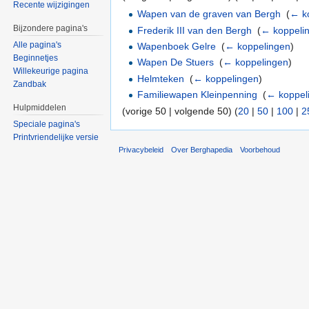
Recente wijzigingen
Wapen van de graven van Bergh
‎
(
← k
Bijzondere pagina's
Frederik III van den Bergh
‎
(
← koppeli
Alle pagina's
Wapenboek Gelre
‎
(
← koppelingen
)
Beginnetjes
Wapen De Stuers
‎
(
← koppelingen
)
Willekeurige pagina
Helmteken
‎
(
← koppelingen
)
Zandbak
Familiewapen Kleinpenning
‎
(
← koppel
Hulpmiddelen
(vorige 50 | volgende 50) (
20
|
50
|
100
|
2
Speciale pagina's
Printvriendelijke versie
Privacybeleid
Over Berghapedia
Voorbehoud