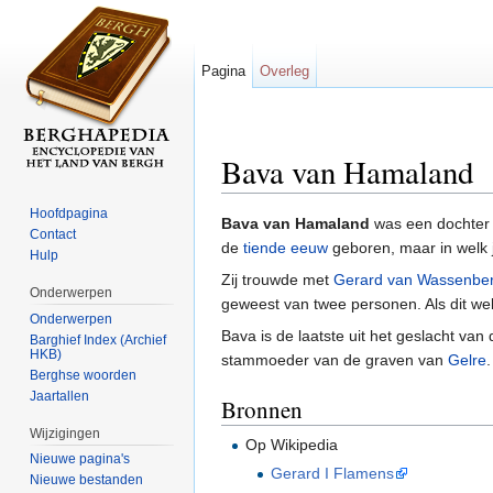
Pagina
Overleg
Bava van Hamaland
Ga naar:
navigatie
,
zoeken
Hoofdpagina
Bava van Hamaland
was een dochter
Contact
de
tiende eeuw
geboren, maar in welk ja
Hulp
Zij trouwde met
Gerard van Wassenbe
Onderwerpen
geweest van twee personen. Als dit we
Onderwerpen
Bava is de laatste uit het geslacht van
Barghief Index (Archief
HKB)
stammoeder van de graven van
Gelre
.
Berghse woorden
Jaartallen
Bronnen
Wijzigingen
Op Wikipedia
Nieuwe pagina's
Gerard I Flamens
Nieuwe bestanden