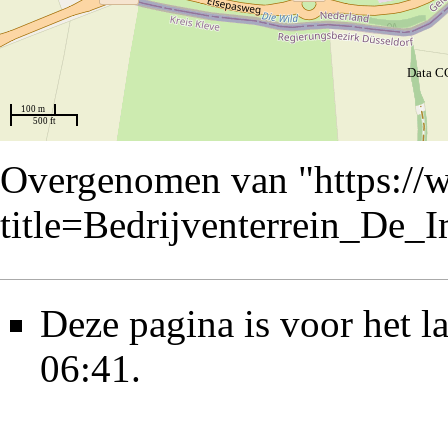
Data C
100 m
500 ft
Overgenomen van "
https://
title=Bedrijventerrein_De
Deze pagina is voor het l
06:41.