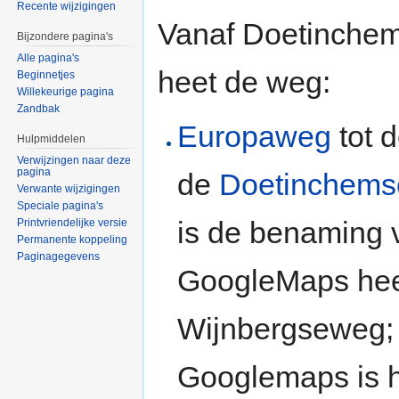
Recente wijzigingen
Vanaf Doetinchem 
Bijzondere pagina's
Alle pagina's
heet de weg:
Beginnetjes
Willekeurige pagina
Zandbak
Europaweg
tot 
Hulpmiddelen
Verwijzingen naar deze
pagina
de
Doetinchem
Verwante wijzigingen
Speciale pagina's
is de benaming 
Printvriendelijke versie
Permanente koppeling
Paginagegevens
GoogleMaps heet
Wijnbergseweg;
Googlemaps is he