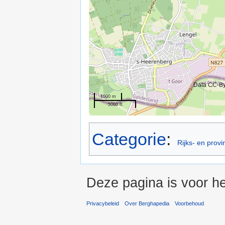
Data CC-B
1000 m
5000 ft
Categorie
:
Rijks- en prov
Deze pagina is voor he
Privacybeleid
Over Berghapedia
Voorbehoud