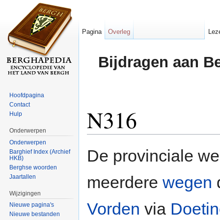
Pagina
Overleg
Lez
Bijdragen aan B
Hoofdpagina
Contact
N316
Hulp
Onderwerpen
Ga naar:
navigatie
,
zoeken
Onderwerpen
De provinciale w
Barghief Index (Archief
HKB)
Berghse woorden
meerdere
wegen
d
Jaartallen
Wijzigingen
Vorden
via
Doeti
Nieuwe pagina's
Nieuwe bestanden