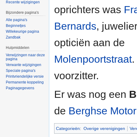
Recente wijzigingen
oprichters was
Fr
Bijzondere pagina's
Alle pagina's
Bernards
, juwelie
Beginnetjes
Willekeurige pagina
Zandbak
opticiën aan de
Hulpmiddelen
Verwijzingen naar deze
Molenpoortstraat
pagina
Verwante wijzigingen
Speciale pagina's
voorzitter.
Printvriendelijke versie
Permanente koppeling
Paginagegevens
Er was nog een
B
de
Berghse Motor
Categorieën
:
Overige verenigingen
Ver