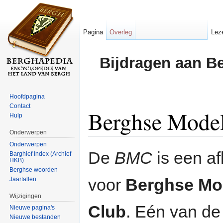
Pagina
Overleg
Lez
Bijdragen aan B
Hoofdpagina
Contact
Berghse Mode
Hulp
Onderwerpen
Ga naar:
navigatie
,
zoeken
Onderwerpen
De
BMC
is een af
Barghief Index (Archief
HKB)
Berghse woorden
voor
Berghse Mo
Jaartallen
Wijzigingen
Club
. Eén van de
Nieuwe pagina's
Nieuwe bestanden