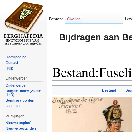
Bestand
Overleg
Lez
Bijdragen aan B
Hoofdpagina
Contact
Bestand:Fuseli
Hulp
Onderwerpen
Ga naar:
navigatie
,
zoeken
Onderwerpen
Bestand
Bes
Barghief Index (Archief
HKB)
Berghse woorden
Jaartallen
Wijzigingen
Nieuwe pagina's
Nieuwe bestanden