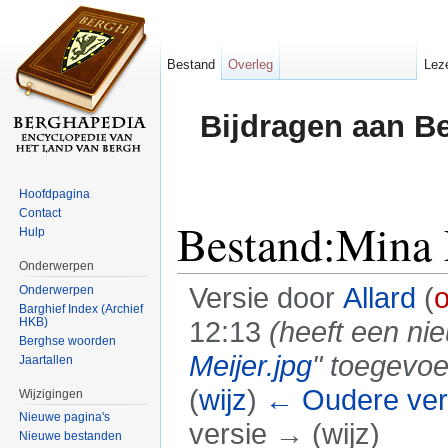
Bestand
Overleg
Lez
Bijdragen aan B
Hoofdpagina
Contact
Bestand:Mina K
Hulp
Onderwerpen
Versie door
Allard
(
o
Onderwerpen
Barghief Index (Archief
HKB)
12:13
(heeft een ni
Berghse woorden
Meijer.jpg
" toegevo
Jaartallen
(
wijz
)
← Oudere ver
Wijzigingen
Nieuwe pagina's
versie → (wijz)
Nieuwe bestanden