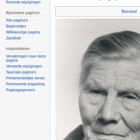
Recente wijzigingen
Ga naar:
navigatie
,
zoeken
Bestand
Bijzondere pagina's
Alle pagina's
Beginnetjes
Willekeurige pagina
Zandbak
Hulpmiddelen
Verwijzingen naar deze
pagina
Verwante wijzigingen
Speciale pagina's
Printvriendelijke versie
Permanente koppeling
Paginagegevens