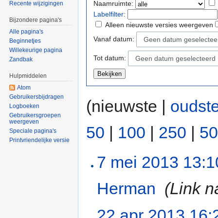
Naamruimte:
Recente wijzigingen
Labelfilter
:
Bijzondere pagina's
Alleen nieuwste versies weergeven
Alle pagina's
Vanaf datum:
Geen datum geselectee
Beginnetjes
Willekeurige pagina
Tot datum:
Geen datum geselecteerd
Zandbak
Hulpmiddelen
Atom
Gebruikersbijdragen
(nieuwste |
oudst
Logboeken
Gebruikersgroepen
weergeven
50
|
100
|
250
|
50
Speciale pagina's
Printvriendelijke versie
7 mei 2013 13:1
Herman
‎
(Link n
22 apr 2013 16: