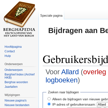
Speciale pagina
Bijdragen aan B
Hoofdpagina
Contact
Gebruikersbij
Hulp
Onderwerpen
Voor
Allard
(
overleg
Onderwerpen
Barghief Index (Archief
HKB)
logboeken
)
Berghse woorden
Ga naar:
navigatie
,
zoeken
Jaartallen
Zoeken naar bijdragen
Wijzigingen
Alleen de bijdragen van nieuwe gebr
Nieuwe pagina's
IP-adres of gebruikersnaam:
Nieuwe bestanden