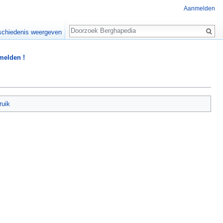
Aanmelden
Zoeken
chiedenis weergeven
 melden !
ruik