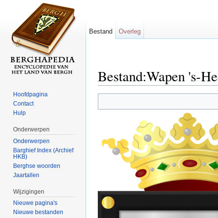
Bestand
Overleg
Bestand:Wapen 's-He
Ga naar:
navigatie
,
zoeken
Hoofdpagina
Contact
Hulp
Onderwerpen
Onderwerpen
Barghief Index (Archief
HKB)
Berghse woorden
Jaartallen
Wijzigingen
Nieuwe pagina's
Nieuwe bestanden