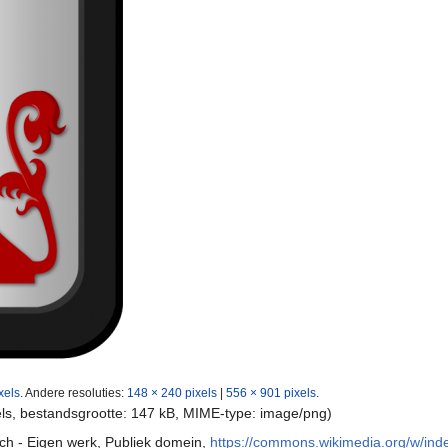
xels
.
Andere resoluties:
148 × 240 pixels
|
556 × 901 pixels
.
els, bestandsgrootte: 147 kB, MIME-type:
image/png
)
ch - Eigen werk, Publiek domein,
https://commons.wikimedia.org/w/in