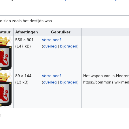
e zien zoals het destijds was.
atuur
Afmetingen
Gebruiker
556 × 901
Verre neef
(147 kB)
(
overleg
|
bijdragen
)
89 × 144
Verre neef
Het wapen van 's-Heeren
(13 kB)
(
overleg
|
bijdragen
)
https://commons.wikimed
n.