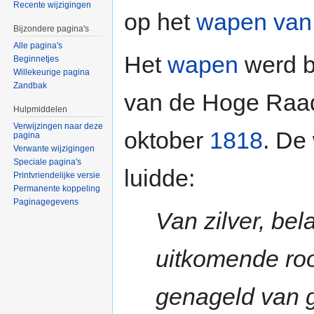
Recente wijzigingen
op het
wapen van
Bijzondere pagina's
Alle pagina's
Het
wapen
werd be
Beginnetjes
Willekeurige pagina
Zandbak
van de Hoge Raad
Hulpmiddelen
Verwijzingen naar deze
oktober
1818
. De
pagina
Verwante wijzigingen
Speciale pagina's
luidde:
Printvriendelijke versie
Permanente koppeling
Paginagegevens
Van zilver, bel
uitkomende ro
genageld van g