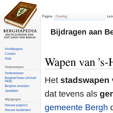
Pagina
Overleg
Lez
Bijdragen aan B
Hoofdpagina
Contact
Wapen van 's-
Hulp
Onderwerpen
Ga naar:
navigatie
,
zoeken
Onderwerpen
Het
stadswapen
Barghief Index (Archief
HKB)
Berghse woorden
dat tevens als
ge
Jaartallen
Wijzigingen
gemeente Bergh
d
Nieuwe pagina's
Nieuwe bestanden