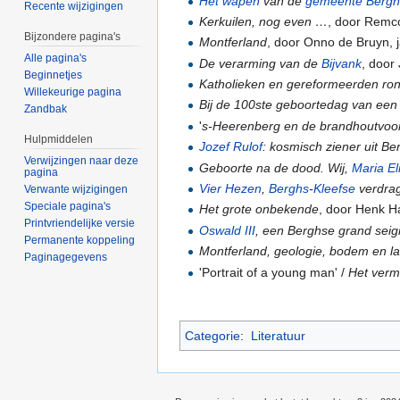
Het wapen
van de
gemeente Berg
Recente wijzigingen
Kerkuilen, nog even …
, door Remco
Bijzondere pagina's
Montferland
, door Onno de Bruyn, 
Alle pagina's
De verarming van de
Bijvank
, door
Beginnetjes
Katholieken en gereformeerden r
Willekeurige pagina
Bij de 100ste geboortedag van ee
Zandbak
'
s-Heerenberg en de brandhoutvoor
Hulpmiddelen
Jozef Rulof
: kosmisch ziener uit Be
Verwijzingen naar deze
Geboorte na de dood. Wij,
Maria El
pagina
Vier Hezen
,
Berghs
-
Kleefse
verdra
Verwante wijzigingen
Speciale pagina's
Het grote onbekende
, door Henk H
Printvriendelijke versie
Oswald III
, een Berghse grand sei
Permanente koppeling
Montferland, geologie, bodem en l
Paginagegevens
'Portrait of a young man' /
Het verm
Categorie
:
Literatuur