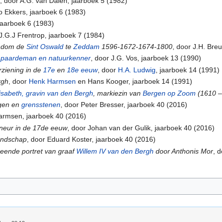
h
, door A.G. van Dalen, jaarboek 5 (1982)
 Ekkers, jaarboek 6 (1983)
jaarboek 6 (1983)
 J.G.J Frentrop, jaarboek 7 (1984)
ondom de
Sint Oswald
te
Zeddam
1596-1672-1674-1800
, door J.H. Bre
n
paardeman en natuurkenner
, door J.G. Vos, jaarboek 13 (1990)
ziening in de
17e
en
18e eeuw
, door
H.A. Ludwig
, jaarboek 14 (1991)
rgh
, door
Henk Harmsen
en Hans Kooger, jaarboek 14 (1991)
isabeth, gravin van den Bergh
, markiezin van
Bergen op Zoom
(1610 –
gen en
grensstenen
, door Peter Bresser, jaarboek 40 (2016)
armsen, jaarboek 40 (2016)
gneur in de 17de eeuw
, door Johan van der Gulik, jaarboek 40 (2016)
andschap
, door Eduard Koster, jaarboek 40 (2016)
eende portret van graaf
Willem IV van den Bergh
door Anthonis Mor
, 