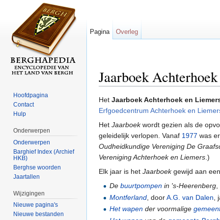
Pagina
Overleg
Jaarboek Achterhoek
Ga naar:
navigatie
,
zoeken
Hoofdpagina
Het
Jaarboek Achterhoek en Liemer
Contact
Erfgoedcentrum Achterhoek en Liemer
Hulp
Het
Jaarboek
wordt gezien als de opv
Onderwerpen
geleidelijk verlopen. Vanaf
1977
was er
Onderwerpen
Oudheidkundige Vereniging De Graafs
Barghief Index (Archief
Vereniging Achterhoek en Liemers
.)
HKB)
Berghse woorden
Elk jaar is het
Jaarboek
gewijd aan ee
Jaartallen
De
buurtpompen
in 's-Heerenberg
,
Wijzigingen
Montferland
, door
A.G. van Dalen
,
Nieuwe pagina's
Het wapen
der voormalige
gemeen
Nieuwe bestanden