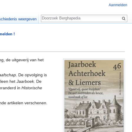
Aanmelden
Zoeken
chiedenis weergeven
 melden !
g, de uitgeverij van het
aafschap
. De opvolging is
leen het
Jaarboek
. De
eranderd in
Historische
de artikelen verschenen.