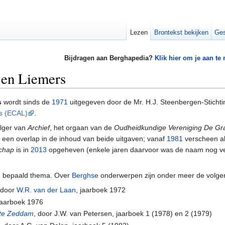
Lezen
Brontekst bekijken
Ges
Bijdragen aan Berghapedia?
Klik hier om je aan te
 en Liemers
s
wordt sinds de
1971
uitgegeven door de Mr. H.J. Steenbergen-Stichtin
s (ECAL)
.
olger van
Archief
, het orgaan van de
Oudheidkundige Vereniging De Gr
 een overlap in de inhoud van beide uitgaven; vanaf
1981
verscheen al
chap
is in
2013
opgeheven (enkele jaren daarvoor was de naam nog v
n bepaald thema. Over
Berghse
onderwerpen zijn onder meer de volgen
 door
W.R. van der Laan
, jaarboek 1972
 jaarboek 1976
te Zeddam
, door J.W. van Petersen, jaarboek 1 (1978) en 2 (1979)