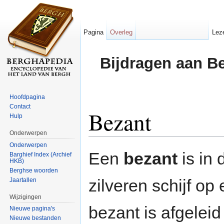
Pagina
Overleg
Lez
Bijdragen aan B
Hoofdpagina
Contact
Bezant
Hulp
Onderwerpen
Ga naar:
navigatie
,
zoeken
Onderwerpen
Een
bezant
is in 
Barghief Index (Archief
HKB)
Berghse woorden
zilveren schijf op
Jaartallen
Wijzigingen
bezant is afgelei
Nieuwe pagina's
Nieuwe bestanden