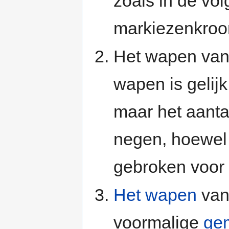
zoals in de vo
markiezenkroon
Het wapen va
wapen is gelij
maar het aanta
negen, hoewe
gebroken voor 
Het wapen
van
voormalige
ge