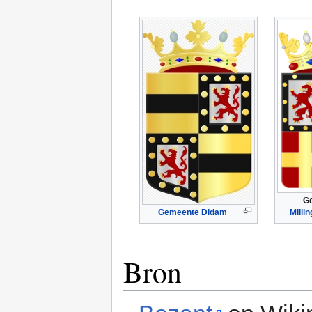
G
Gemeente Didam
Milli
Bron