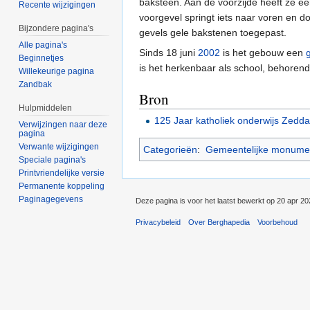
baksteen. Aan de voorzijde heeft ze e
Recente wijzigingen
voorgevel springt iets naar voren en 
Bijzondere pagina's
gevels gele bakstenen toegepast.
Alle pagina's
Sinds 18 juni
2002
is het gebouw een
Beginnetjes
is het herkenbaar als school, behorend
Willekeurige pagina
Zandbak
Bron
Hulpmiddelen
125 Jaar katholiek onderwijs Zedd
Verwijzingen naar deze
pagina
Verwante wijzigingen
Categorieën
:
Gemeentelijke monumen
Speciale pagina's
Printvriendelijke versie
Permanente koppeling
Paginagegevens
Deze pagina is voor het laatst bewerkt op 20 apr 2
Privacybeleid
Over Berghapedia
Voorbehoud