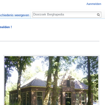
Aanmelden
Zoeken
chiedenis weergeven
 melden !