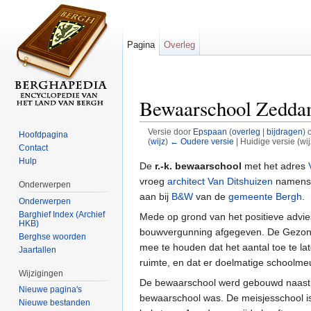
Pagina
Overleg
Bewaarschool Zedd
Versie door
Epspaan
(
overleg
|
bijdragen
)
o
Hoofdpagina
(
wijz
)
← Oudere versie
| Huidige versie (wi
Contact
Ga naar:
navigatie
,
zoeken
Hulp
De
r.-k. bewaarschool
met het adres
vroeg
architect
Van Ditshuizen
namens h
Onderwerpen
aan bij
B&W
van de
gemeente Bergh
.
Onderwerpen
Barghief Index (Archief
Mede op grond van het positieve advi
HKB)
bouwvergunning afgegeven. De Gezondh
Berghse woorden
mee te houden dat het aantal toe te l
Jaartallen
ruimte, en dat er doelmatige schoolm
Wijzigingen
De bewaarschool werd gebouwd naas
Nieuwe pagina's
bewaarschool was. De meisjesschool is
Nieuwe bestanden