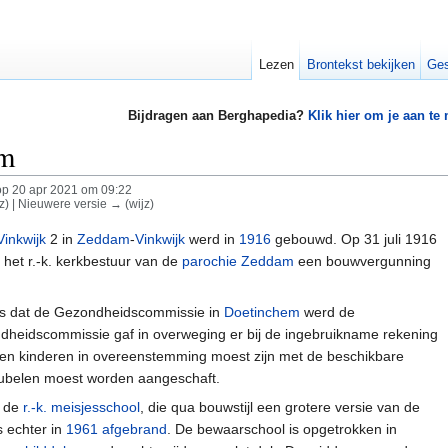
Lezen
Brontekst bekijken
Ges
Bijdragen aan Berghapedia?
Klik hier om je aan te
am
p 20 apr 2021 om 09:22
jz) | Nieuwere versie → (wijz)
Vinkwijk
2 in
Zeddam
-
Vinkwijk
werd in
1916
gebouwd. Op 31 juli 1916
et r.-k. kerkbestuur van de
parochie Zeddam
een bouwvergunning
es dat de Gezondheidscommissie in
Doetinchem
werd de
eidscommissie gaf in overweging er bij de ingebruikname rekening
aten kinderen in overeenstemming moest zijn met de beschikbare
eubelen moest worden aangeschaft.
t de
r.-k. meisjesschool
, die qua bouwstijl een grotere versie van de
 echter in
1961
afgebrand
. De bewaarschool is opgetrokken in