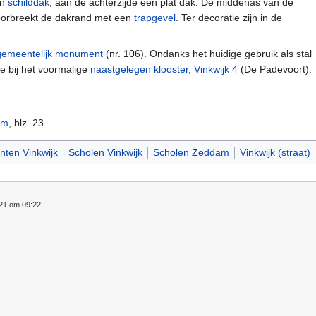
en
schilddak
, aan de achterzijde een plat dak. De middenas van de
doorbreekt de dakrand met een
trapgevel
. Ter decoratie zijn in de
gemeentelijk monument
(nr. 106). Ondanks het huidige gebruik als stal
e bij het voormalige
naastgelegen klooster
,
Vinkwijk 4
(De Padevoort).
am
, blz. 23
ten Vinkwijk
Scholen Vinkwijk
Scholen Zeddam
Vinkwijk (straat)
021 om 09:22.