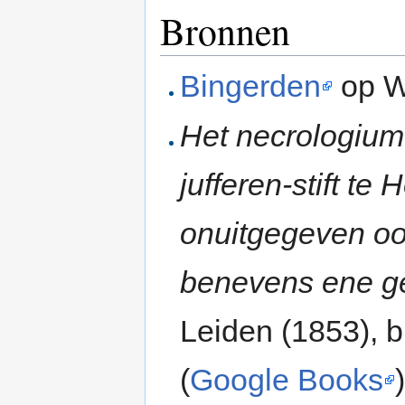
Bronnen
Bingerden
op W
Het necrologium 
jufferen-stift t
onuitgegeven oor
benevens ene ge
Leiden (1853), bl
(
Google Books