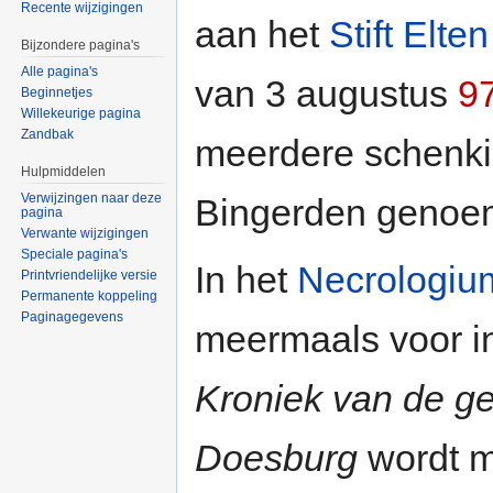
Recente wijzigingen
aan het
Stift Elten
Bijzondere pagina's
Alle pagina's
van 3 augustus
9
Beginnetjes
Willekeurige pagina
Zandbak
meerdere schenkin
Hulpmiddelen
Verwijzingen naar deze
Bingerden genoe
pagina
Verwante wijzigingen
Speciale pagina's
In het
Necrologiu
Printvriendelijke versie
Permanente koppeling
Paginagegevens
meermaals voor in
Kroniek van de ge
Doesburg
wordt 