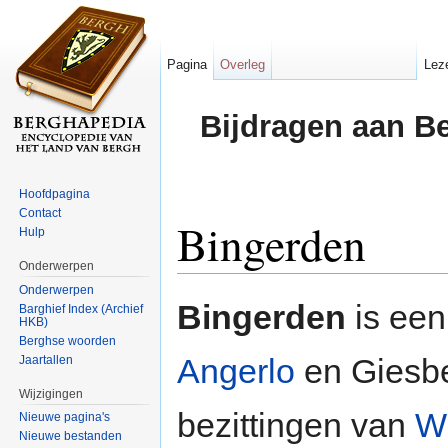
Pagina
Overleg
Lez
Bijdragen aan B
Hoofdpagina
Contact
Bingerden
Hulp
Onderwerpen
Ga naar:
navigatie
,
zoeken
Onderwerpen
Bingerden
is een
Barghief Index (Archief
HKB)
Berghse woorden
Angerlo
en Giesbe
Jaartallen
Wijzigingen
bezittingen van
W
Nieuwe pagina's
Nieuwe bestanden