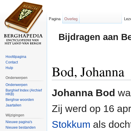
Pagina
Overleg
Lez
Bijdragen aan B
Hoofdpagina
Contact
Bod, Johanna
Hulp
Onderwerpen
Ga naar:
navigatie
,
zoeken
Onderwerpen
Johanna Bod
wa
Barghief Index (Archief
HKB)
Berghse woorden
Zij werd op 16 apr
Jaartallen
Wijzigingen
Stokkum
als doch
Nieuwe pagina's
Nieuwe bestanden