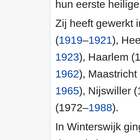
hun eerste heilig
Zij heeft gewerkt
(
1919
–
1921
), He
1923
), Haarlem (
1962
), Maastricht
1965
), Nijswiller
(1972–
1988
).
In Winterswijk gin