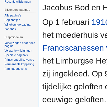
Recente wijzigingen
Jacobus Bod en H
Bijzondere pagina's
Alle pagina's
Op 1 februari
191
Beginnetjes
Willekeurige pagina
Zandbak
het moederhuis v
Hulpmiddelen
Verwijzingen naar deze
Franciscanessen
pagina
Verwante wijzigingen
Speciale pagina's
het Limburgse He
Printvriendelijke versie
Permanente koppeling
Paginagegevens
zij ingekleed. Op
tijdelijke gelofte
eeuwige geloften.