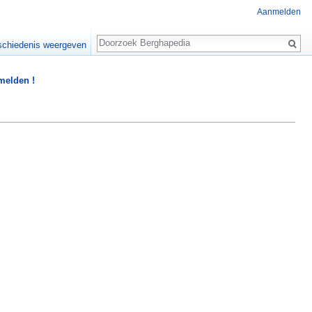
Aanmelden
Zoeken
chiedenis weergeven
 melden !