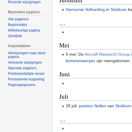
Jubileum
Recente wijzigingen
Harmonie Volharding
in
Stokkum
be
Bijzondere pagina's
Alle pagina's
…
Beginnetjes
Willekeurige pagina
Zandbak
Mei
Hulpmiddelen
Verwijzingen naar deze
5 mei: De
Aircraft Research Group
pagina
bommenwerper
zijn neergekomen.
Verwante wijzigingen
Speciale pagina's
Juni
Printvriendelijke versie
Permanente koppeling
Paginagegevens
Juli
28 juli:
pastoor Nollen
van
Stokkum
…