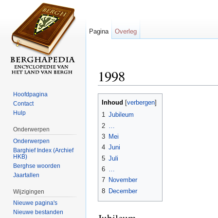
Pagina
Overleg
1998
Ga naar:
navigatie
,
zoeken
Hoofdpagina
Inhoud
[
verbergen
]
Contact
Hulp
1
Jubileum
2
…
Onderwerpen
3
Mei
Onderwerpen
4
Juni
Barghief Index (Archief
HKB)
5
Juli
Berghse woorden
6
…
Jaartallen
7
November
8
December
Wijzigingen
Nieuwe pagina's
Nieuwe bestanden