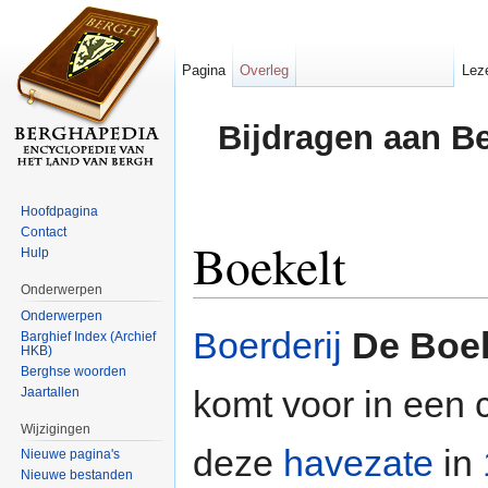
Pagina
Overleg
Lez
Bijdragen aan B
Hoofdpagina
Contact
Boekelt
Hulp
Onderwerpen
Ga naar:
navigatie
,
zoeken
Onderwerpen
Boerderij
De Boek
Barghief Index (Archief
HKB)
Berghse woorden
komt voor in een 
Jaartallen
Wijzigingen
deze
havezate
in
Nieuwe pagina's
Nieuwe bestanden