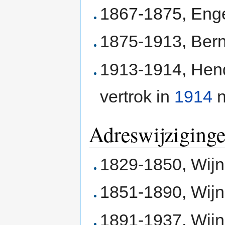
1867-1875, Enge
1875-1913, Ber
1913-1914, Hend
vertrok in
1914
n
Adreswijziging
1829-1850, Wij
1851-1890, Wij
1891-1937, Wij