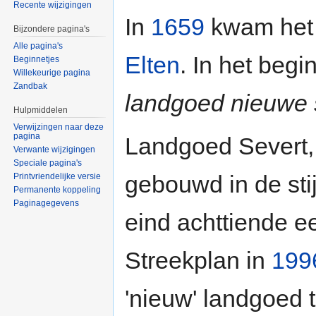
Recente wijzigingen
In
1659
kwam het 
Bijzondere pagina's
Alle pagina's
Elten
. In het beg
Beginnetjes
Willekeurige pagina
Zandbak
landgoed nieuwe s
Hulpmiddelen
Verwijzingen naar deze
pagina
Landgoed Severt
Verwante wijzigingen
Speciale pagina's
gebouwd in de sti
Printvriendelijke versie
Permanente koppeling
Paginagegevens
eind achttiende e
Streekplan in
199
'nieuw' landgoed 