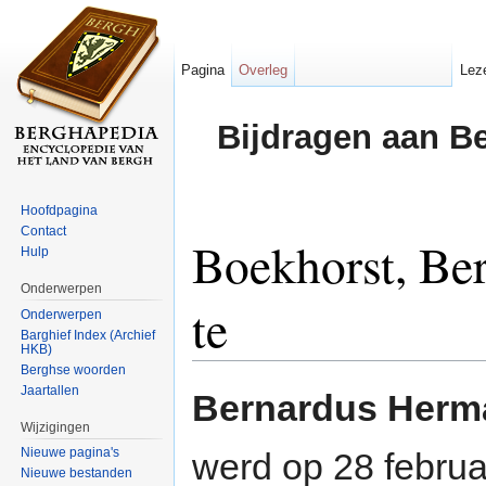
Pagina
Overleg
Lez
Bijdragen aan B
Hoofdpagina
Contact
Boekhorst, Be
Hulp
Onderwerpen
te
Onderwerpen
Barghief Index (Archief
HKB)
Ga naar:
navigatie
,
zoeken
Berghse woorden
Jaartallen
Bernardus Herm
Wijzigingen
Nieuwe pagina's
werd op 28 februa
Nieuwe bestanden