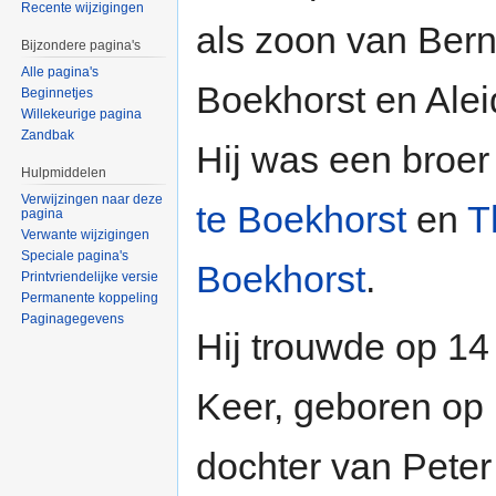
Recente wijzigingen
als zoon van Ber
Bijzondere pagina's
Alle pagina's
Boekhorst en Alei
Beginnetjes
Willekeurige pagina
Zandbak
Hij was een broe
Hulpmiddelen
Verwijzingen naar deze
te Boekhorst
en
T
pagina
Verwante wijzigingen
Speciale pagina's
Boekhorst
.
Printvriendelijke versie
Permanente koppeling
Paginagegevens
Hij trouwde op 1
Keer, geboren op
dochter van Peter