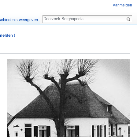
Aanmelden
Zoeken
chiedenis weergeven
 melden !