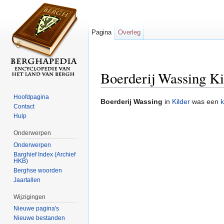
Pagina
Overleg
Boerderij Wassing Ki
Ga naar:
navigatie
,
zoeken
Hoofdpagina
Boerderij Wassing
in
Kilder
was een
k
Contact
Hulp
Onderwerpen
Onderwerpen
Barghief Index (Archief
HKB)
Berghse woorden
Jaartallen
Wijzigingen
Nieuwe pagina's
Nieuwe bestanden