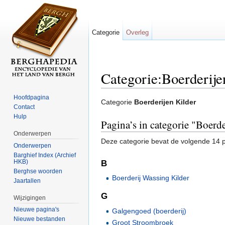
Categorie
Overleg
Categorie:Boerderije
Ga naar:
navigatie
,
zoeken
Hoofdpagina
Categorie
Boerderijen Kilder
Contact
Hulp
Pagina’s in categorie "Boerde
Onderwerpen
Deze categorie bevat de volgende 14 pa
Onderwerpen
Barghief Index (Archief
HKB)
B
Berghse woorden
Boerderij Wassing Kilder
Jaartallen
G
Wijzigingen
Nieuwe pagina's
Galgengoed (boerderij)
Nieuwe bestanden
Groot Stroombroek