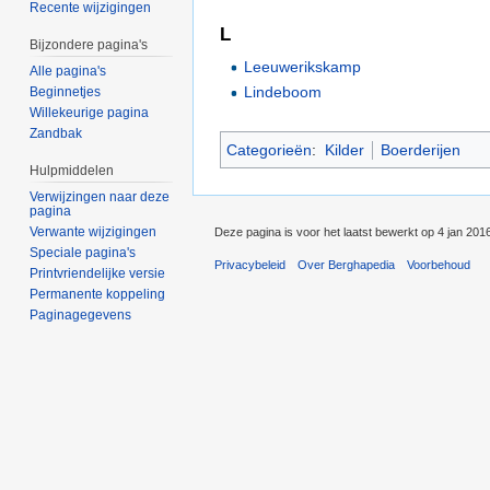
Recente wijzigingen
L
Bijzondere pagina's
Leeuwerikskamp
Alle pagina's
Lindeboom
Beginnetjes
Willekeurige pagina
Zandbak
Categorieën
:
Kilder
Boerderijen
Hulpmiddelen
Verwijzingen naar deze
pagina
Verwante wijzigingen
Deze pagina is voor het laatst bewerkt op 4 jan 201
Speciale pagina's
Privacybeleid
Over Berghapedia
Voorbehoud
Printvriendelijke versie
Permanente koppeling
Paginagegevens