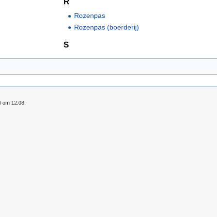
R
Rozenpas
Rozenpas (boerderij)
S
6 om 12:08.