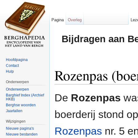
Pagina
Overleg
Lez
Bijdragen aan B
Hoofdpagina
Contact
Rozenpas (boer
Hulp
Onderwerpen
Ga naar:
navigatie
,
zoeken
Onderwerpen
De
Rozenpas
wa
Barghief Index (Archief
HKB)
Berghse woorden
boerderij stond o
Jaartallen
Wijzigingen
Rozenpas
nr. 5 en
Nieuwe pagina's
Nieuwe bestanden