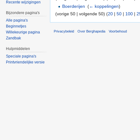
Recente wijzigingen
Boerderijen
‎
(
← koppelingen
)
Bijzondere pagina's
(vorige 50 | volgende 50) (
20
|
50
|
100
|
2
Alle pagina's
Beginnetjes
Privacybeleid
Over Berghapedia
Voorbehoud
Willekeurige pagina
Zandbak
Hulpmiddelen
Speciale pagina's
Printvriendelijke versie