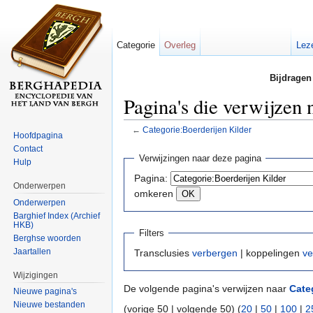
Categorie
Overleg
Lez
Bijdragen
Pagina's die verwijzen 
←
Categorie:Boerderijen Kilder
Hoofdpagina
Ga naar:
navigatie
,
zoeken
Contact
Verwijzingen naar deze pagina
Hulp
Pagina:
Onderwerpen
omkeren
Onderwerpen
Barghief Index (Archief
HKB)
Filters
Berghse woorden
Jaartallen
Transclusies
verbergen
| koppelingen
ve
Wijzigingen
De volgende pagina's verwijzen naar
Cate
Nieuwe pagina's
Nieuwe bestanden
(vorige 50 | volgende 50) (
20
|
50
|
100
|
2