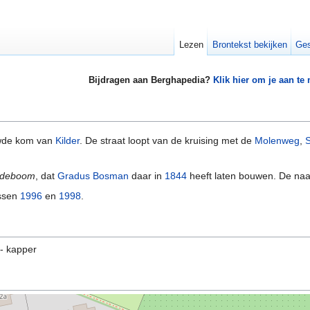
Lezen
Brontekst bekijken
Ges
Bijdragen aan Berghapedia?
Klik hier om je aan te
uwde kom van
Kilder
. De straat loopt van de kruising met de
Molenweg
,
S
ndeboom
, dat
Gradus Bosman
daar in
1844
heeft laten bouwen. De na
ussen
1996
en
1998
.
 - kapper