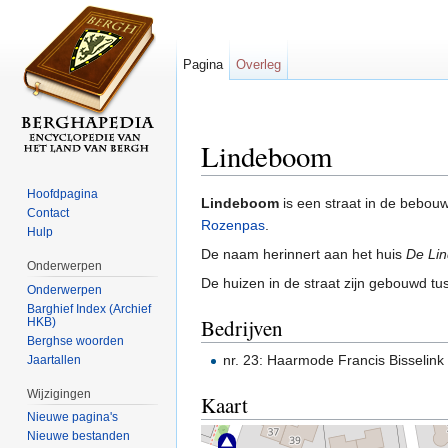
Pagina
Overleg
Lindeboom
Ga naar:
navigatie
,
zoeken
Hoofdpagina
Lindeboom
is een straat in de bebo
Contact
Rozenpas
.
Hulp
De naam herinnert aan het huis
De Li
Onderwerpen
De huizen in de straat zijn gebouwd t
Onderwerpen
Barghief Index (Archief
Bedrijven
HKB)
Berghse woorden
nr. 23: Haarmode Francis Bisselink
Jaartallen
Wijzigingen
Kaart
Nieuwe pagina's
Nieuwe bestanden