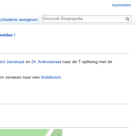
Aanmelden
Zoeken
chiedenis weergeven
 melden !
int Janstraat
en
Dr. Ariënsstraat
naar de T-splitsing met de
am verwees naar een
lindeboom
.