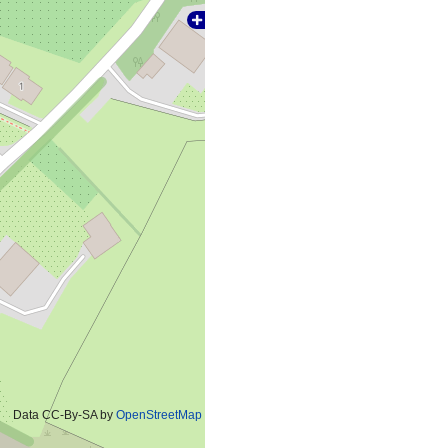
Data CC-By-SA by
OpenStreetMap