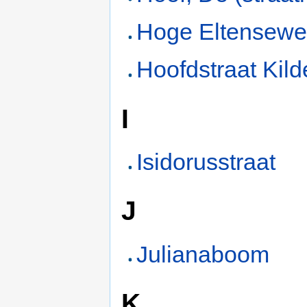
Hoge Eltensew
Hoofdstraat Kild
I
Isidorusstraat
J
Julianaboom
K