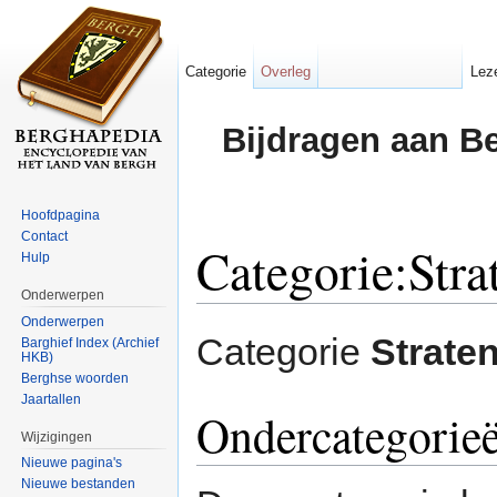
Categorie
Overleg
Lez
Bijdragen aan B
Hoofdpagina
Contact
Categorie:Stra
Hulp
Onderwerpen
Ga naar:
navigatie
,
zoeken
Onderwerpen
Categorie
Straten
Barghief Index (Archief
HKB)
Berghse woorden
Jaartallen
Ondercategorie
Wijzigingen
Nieuwe pagina's
Nieuwe bestanden