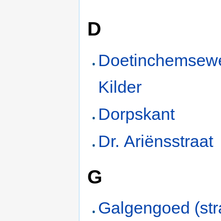
D
Doetinchemsew
Kilder
Dorpskant
Dr. Ariënsstraat
G
Galgengoed (str