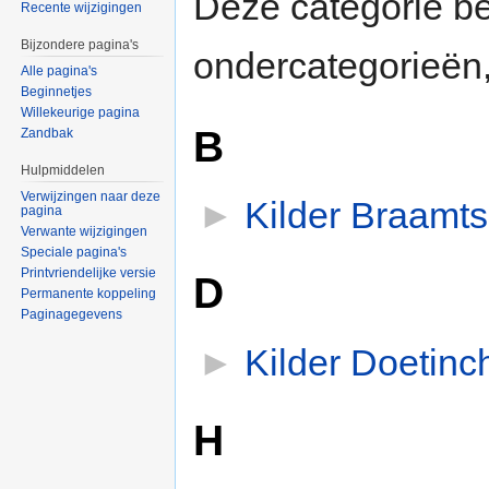
Deze categorie b
Recente wijzigingen
Bijzondere pagina's
ondercategorieën,
Alle pagina's
Beginnetjes
Willekeurige pagina
B
Zandbak
Hulpmiddelen
Verwijzingen naar deze
►
Kilder Braamt
pagina
Verwante wijzigingen
Speciale pagina's
Printvriendelijke versie
D
Permanente koppeling
Paginagegevens
►
Kilder Doetin
H