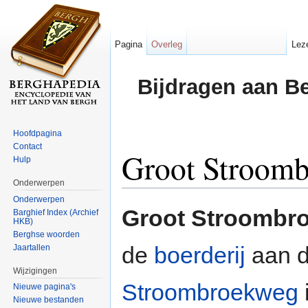
Pagina
Overleg
Lez
Bijdragen aan B
Hoofdpagina
Contact
Groot Stroom
Hulp
Onderwerpen
Ga naar:
navigatie
,
zoeken
Onderwerpen
Groot Stroombr
Barghief Index (Archief
HKB)
Berghse woorden
de
boerderij
aan 
Jaartallen
Wijzigingen
Stroombroekweg
Nieuwe pagina's
Nieuwe bestanden