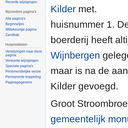
Recente wijzigingen
Kilder
met.
Bijzondere pagina's
Alle pagina's
huisnummer 1. D
Beginnetjes
Willekeurige pagina
Zandbak
boerderij heeft alti
Hulpmiddelen
Verwijzingen naar deze
Wijnbergen
geleg
pagina
Verwante wijzigingen
Speciale pagina's
maar is na de aa
Printvriendelijke versie
Permanente koppeling
Paginagegevens
Kilder gevoegd.
Groot Stroombroek
gemeentelijk mo